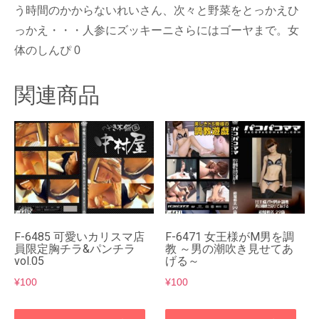
う時間のかからないれいさん、次々と野菜をとっかえひ
っかえ・・・人参にズッキーニさらにはゴーヤまで。女
体のしんぴ 0
関連商品
F-6485 可愛いカリスマ店
F-6471 女王様がM男を調
員限定胸チラ&パンチラ
教 ～男の潮吹き見せてあ
vol.05
げる～
¥
100
¥
100