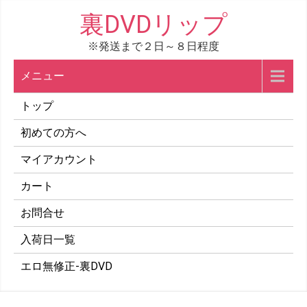
コ
裏DVDリップ
ン
※発送まで２日～８日程度
テ
ン
メニュー
ツ
へ
トップ
ス
初めての方へ
キ
マイアカウント
ッ
プ
カート
お問合せ
入荷日一覧
エロ無修正-裏DVD