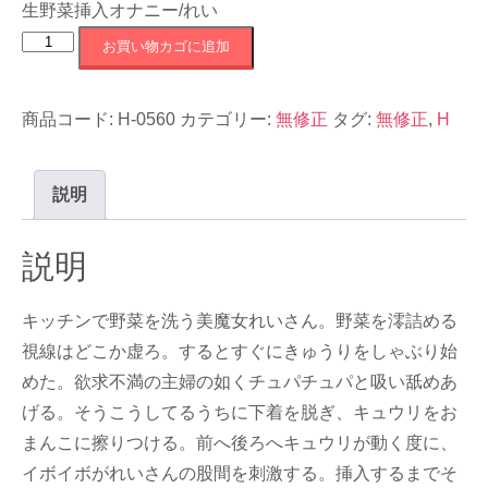
生野菜挿入オナニー/れい
H-
お買い物カゴに追加
0560
生
商品コード:
H-0560
カテゴリー:
無修正
タグ:
無修正
,
H
野
菜
挿
説明
入
オ
説明
ナ
ニ
キッチンで野菜を洗う美魔女れいさん。野菜を澪詰める
ー/
視線はどこか虚ろ。するとすぐにきゅうりをしゃぶり始
れ
めた。欲求不満の主婦の如くチュパチュパと吸い舐めあ
い
げる。そうこうしてるうちに下着を脱ぎ、キュウリをお
個
まんこに擦りつける。前へ後ろへキュウリが動く度に、
イボイボがれいさんの股間を刺激する。挿入するまでそ