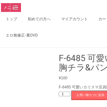
メニュー
トップ
初めての方へ
マイアカウント
カー
エロ無修正-裏DVD
F-6485
胸チラ&パン
¥
100
F-6485 可愛いカリスマ店
F-
お買い物カゴに追加
6485
可