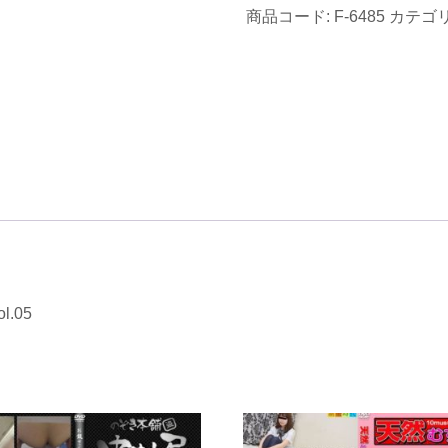
商品コード:
F-6485
カテゴリ
愛
い
カ
リ
ス
マ
店
員
限
定
胸
.05
チ
ラ
&
パ
ン