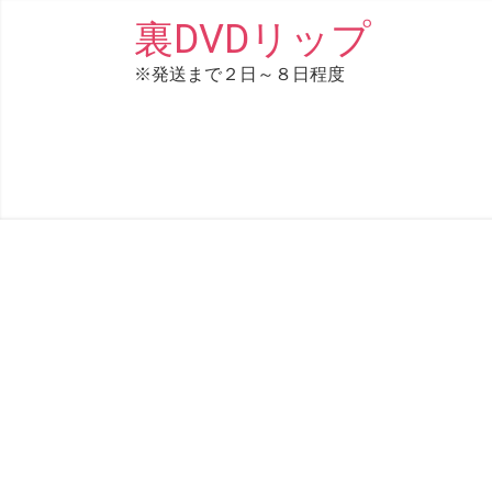
コ
裏DVDリップ
ン
※発送まで２日～８日程度
テ
ン
ツ
へ
ス
キ
ッ
プ