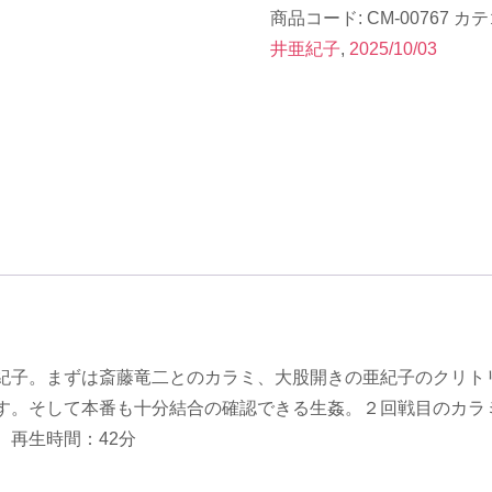
商品コード:
CM-00767
カテ
裏
井亜紀子
,
2025/10/03
ビ
デ
オ】
CM-
00767《向
井
亜
紀
子》
42
分
紀子。まずは斎藤竜二とのカラミ、大股開きの亜紀子のクリト
個
す。そして本番も十分結合の確認できる生姦。２回戦目のカラ
再生時間：42分