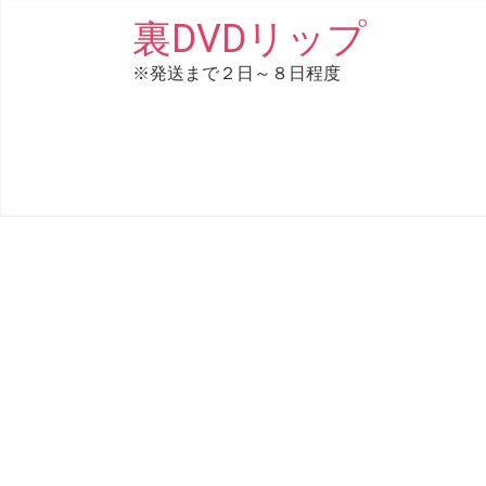
コ
裏DVDリップ
ン
※発送まで２日～８日程度
テ
ン
ツ
へ
ス
キ
ッ
プ