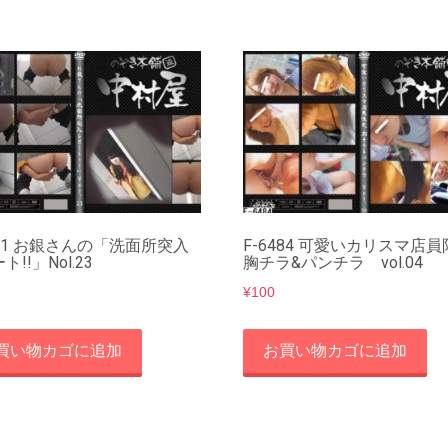
481 お銀さんの「洗面所突入
F-6484 可愛いカリスマ店
ト!!」Nol.23
胸チラ&パンチラ vol.04
¥
100
買い物カゴに追加
お買い物カゴに追加