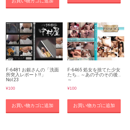
お買い物カゴに追加
F-6481 お銀さんの「洗面
F-6465 処女を捨てた少女
所突入レポート!!」
たち… ～あの子のその後…
Nol.23
～
¥
100
¥
100
お買い物カゴに追加
お買い物カゴに追加