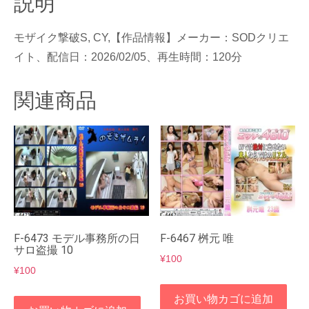
説明
分
個
モザイク撃破S, CY,【作品情報】メーカー：SODクリエ
イト、配信日：2026/02/05、再生時間：120分
関連商品
F-6473 モデル事務所の日
F-6467 桝元 唯
サロ盗撮 10
¥
100
¥
100
お買い物カゴに追加