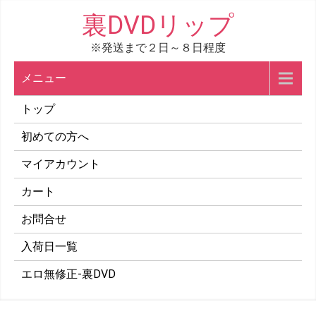
コ
裏DVDリップ
ン
※発送まで２日～８日程度
テ
ン
メニュー
ツ
へ
トップ
ス
初めての方へ
キ
マイアカウント
ッ
プ
カート
お問合せ
入荷日一覧
エロ無修正-裏DVD