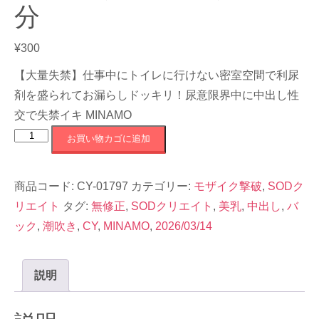
分
¥
300
【大量失禁】仕事中にトイレに行けない密室空間で利尿
剤を盛られてお漏らしドッキリ！尿意限界中に中出し性
交で失禁イキ MINAMO
【モ
お買い物カゴに追加
ザ
イ
商品コード:
CY-01797
カテゴリー:
モザイク撃破
,
SODク
ク
リエイト
タグ:
無修正
,
SODクリエイト
,
美乳
,
中出し
,
バ
撃
ック
,
潮吹き
,
CY
,
MINAMO
,
2026/03/14
破
S】
CY-
説明
01797《MINAMO》
120