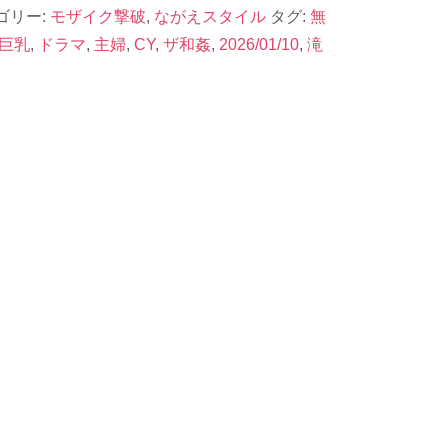
ゴリー:
モザイク撃破
,
ながえスタイル
タグ:
無
巨乳
,
ドラマ
,
主婦
,
CY
,
ザ和姦
,
2026/01/10
,
滝