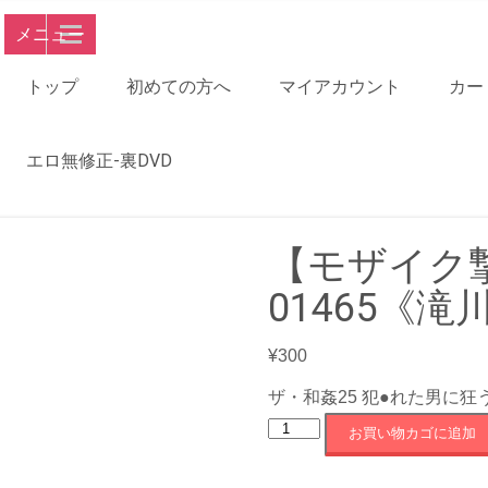
メニュー
トップ
初めての方へ
マイアカウント
カー
エロ無修正-裏DVD
【モザイク撃
01465《滝
¥
300
ザ・和姦25 犯●れた男に狂
【モ
お買い物カゴに追加
ザ
イ