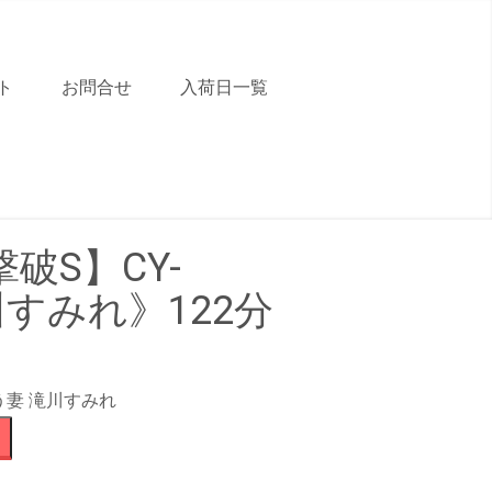
ト
お問合せ
入荷日一覧
破S】CY-
川すみれ》122分
う妻 滝川すみれ