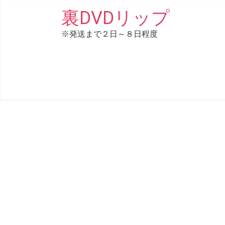
コ
裏DVDリップ
ン
※発送まで２日～８日程度
テ
ン
ツ
へ
ス
キ
ッ
プ