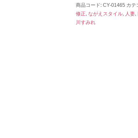
商品コード:
CY-01465
カテ
ク
修正
,
ながえスタイル
,
人妻
,
撃
川すみれ
破
S】
CY-
01465《滝
川
す
み
れ》
122
分
個