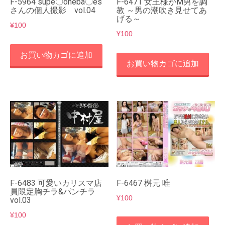
F-5964 supe〇oneba〇es
F-6471 女王様がM男を調
さんの個人撮影 vol.04
教 ～男の潮吹き見せてあ
げる～
¥
100
¥
100
お買い物カゴに追加
お買い物カゴに追加
F-6483 可愛いカリスマ店
F-6467 桝元 唯
員限定胸チラ&パンチラ
¥
100
vol.03
¥
100