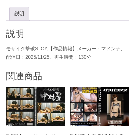
S】
CY-
説明
01428《月
野
説明
江
す
モザイク撃破S, CY,【作品情報】メーカー：マドンナ、
い》
配信日：2025/11/25、再生時間：130分
130
分
関連商品
個