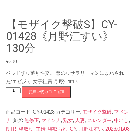
【モザイク撃破S】CY-
01428《月野江すい》
130分
¥
300
ベッドずり落ち性交。 悪のりサラリーマンにまわされ
た‘エビ反り’女子社員 月野江すい
【モ
お買い物カゴに追加
ザ
イ
商品コード:
CY-01428
カテゴリー:
モザイク撃破
,
マドン
ク
ナ
タグ:
無修正
,
マドンナ
,
熟女
,
人妻
,
スレンダー
,
中出し
,
撃
NTR
,
寝取り
,
主婦
,
寝取られ
,
CY
,
月野江すい
,
2026/01/08
破