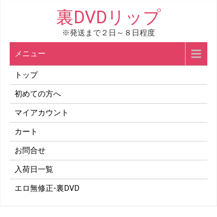
コ
裏DVDリップ
ン
※発送まで２日～８日程度
テ
ン
メニュー
ツ
へ
トップ
ス
初めての方へ
キ
マイアカウント
ッ
プ
カート
お問合せ
入荷日一覧
エロ無修正-裏DVD