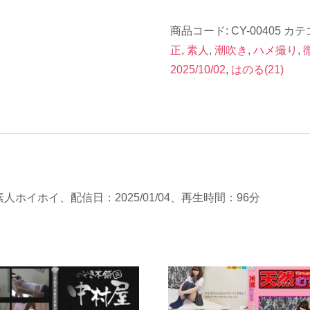
イ
商品コード:
CY-00405
カテ
ク
正
,
素人
,
潮吹き
,
ハメ撮り
,
撃
2025/10/02
,
はのる(21)
破
S】
CY-
00405《は
の
る
(21)》
人ホイホイ、配信日：2025/01/04、再生時間：96分
96
分
個