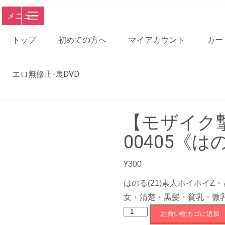
メニュー
トップ
初めての方へ
マイアカウント
カー
エロ無修正-裏DVD
【モザイク撃
00405《はの
¥
300
はのる(21)素人ホイホイ
女・清楚・黒髪・貧乳・微
【モ
お買い物カゴに追加
ザ