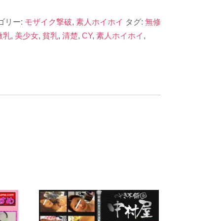
ゴリー:
モザイク撃破
,
素人ホイホイ
タグ:
無修
微乳
,
美少女
,
貧乳
,
清楚
,
CY
,
素人ホイホイ
,