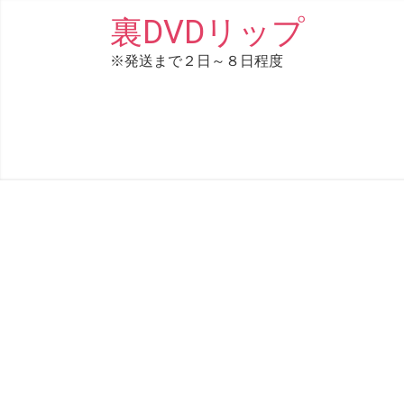
コ
裏DVDリップ
ン
※発送まで２日～８日程度
テ
ン
ツ
へ
ス
キ
ッ
プ