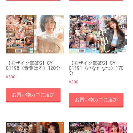
【モザイク撃破S】CY-
【モザイク撃破S】CY-
01198《青葉はる》120分
01191《ひなたなつ》170
分
¥
300
¥
300
お買い物カゴに追加
お買い物カゴに追加