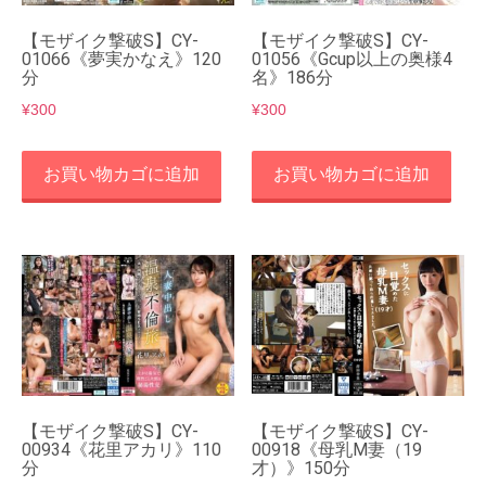
【モザイク撃破S】CY-
【モザイク撃破S】CY-
01066《夢実かなえ》120
01056《Gcup以上の奥様4
分
名》186分
¥
300
¥
300
お買い物カゴに追加
お買い物カゴに追加
【モザイク撃破S】CY-
【モザイク撃破S】CY-
00934《花里アカリ》110
00918《母乳M妻（19
分
才）》150分