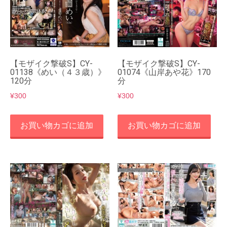
【モザイク撃破S】CY-
【モザイク撃破S】CY-
01138《めい（４３歳）》
01074《山岸あや花》170
120分
分
¥
300
¥
300
お買い物カゴに追加
お買い物カゴに追加