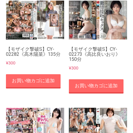
【モザイク撃破S】CY-
【モザイク撃破S】CY-
02282《高木陽菜》135分
02273《高比良いおり》
150分
¥
300
¥
300
お買い物カゴに追加
お買い物カゴに追加