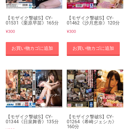
【モザイク撃破S】CY-
【モザイク撃破S】CY-
01531《栗原早苗》165分
01462《沙月恵奈》120分
¥
300
¥
300
お買い物カゴに追加
お買い物カゴに追加
【モザイク撃破S】CY-
【モザイク撃破S】CY-
01344《日泉舞香》135分
01264《希崎ジェシカ》
160分