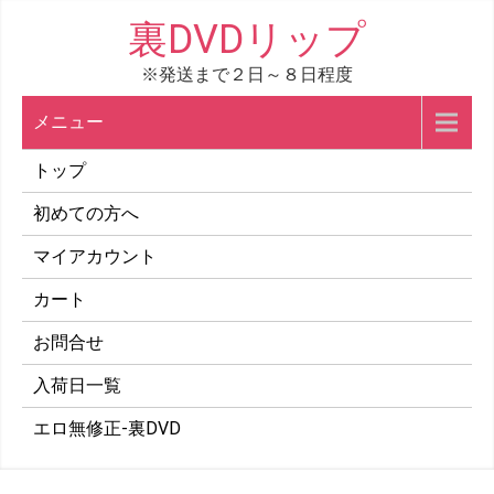
コ
裏DVDリップ
ン
※発送まで２日～８日程度
テ
ン
メニュー
ツ
へ
トップ
ス
初めての方へ
キ
マイアカウント
ッ
プ
カート
お問合せ
入荷日一覧
エロ無修正-裏DVD