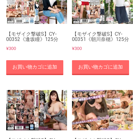
【モザイク撃破S】CY-
【モザイク撃破S】CY-
00352《逢坂瞳》125分
00351《朝川奈穂》125分
¥
300
¥
300
お買い物カゴに追加
お買い物カゴに追加