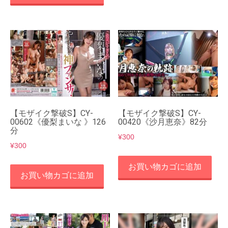
【モザイク撃破S】CY-
【モザイク撃破S】CY-
00602《優梨まいな 》126
00420《沙月恵奈》82分
分
¥
300
¥
300
お買い物カゴに追加
お買い物カゴに追加