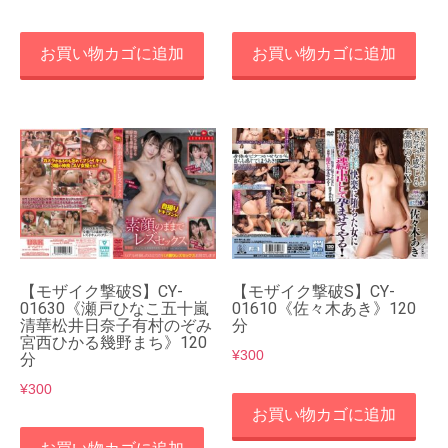
お買い物カゴに追加
お買い物カゴに追加
【モザイク撃破S】CY-
【モザイク撃破S】CY-
01630《瀬戸ひなこ五十嵐
01610《佐々木あき》120
清華松井日奈子有村のぞみ
分
宮西ひかる幾野まち》120
¥
300
分
¥
300
お買い物カゴに追加