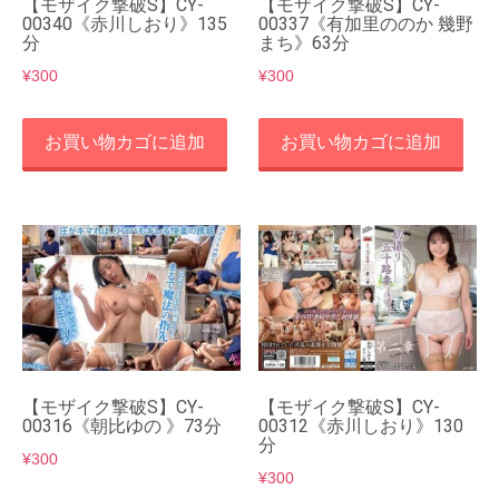
【モザイク撃破S】CY-
【モザイク撃破S】CY-
00340《赤川しおり》135
00337《有加里ののか 幾野
分
まち》63分
¥
300
¥
300
お買い物カゴに追加
お買い物カゴに追加
【モザイク撃破S】CY-
【モザイク撃破S】CY-
00316《朝比ゆの 》73分
00312《赤川しおり》130
分
¥
300
¥
300