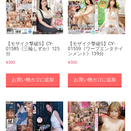
【モザイク撃破S】CY-
【モザイク撃破S】CY-
01585《三輪しずか》125
01559《ワープエンタテイ
分
ンメント》139分
¥
300
¥
300
お買い物カゴに追加
お買い物カゴに追加