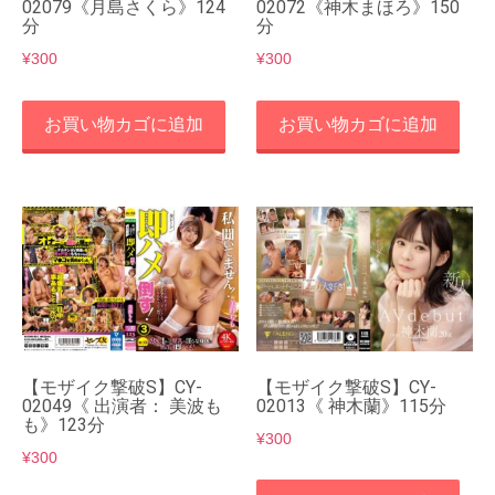
02079《月島さくら》124
02072《神木まほろ》150
分
分
¥
300
¥
300
お買い物カゴに追加
お買い物カゴに追加
【モザイク撃破S】CY-
【モザイク撃破S】CY-
02049《 出演者： 美波も
02013《 神木蘭》115分
も》123分
¥
300
¥
300