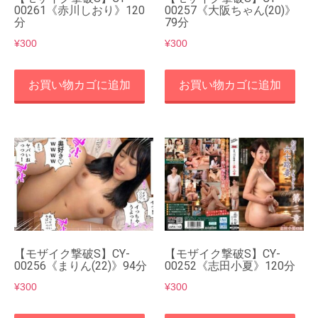
00261《赤川しおり》120
00257《大阪ちゃん(20)》
分
79分
¥
300
¥
300
お買い物カゴに追加
お買い物カゴに追加
【モザイク撃破S】CY-
【モザイク撃破S】CY-
00256《まりん(22)》94分
00252《志田小夏》120分
¥
300
¥
300