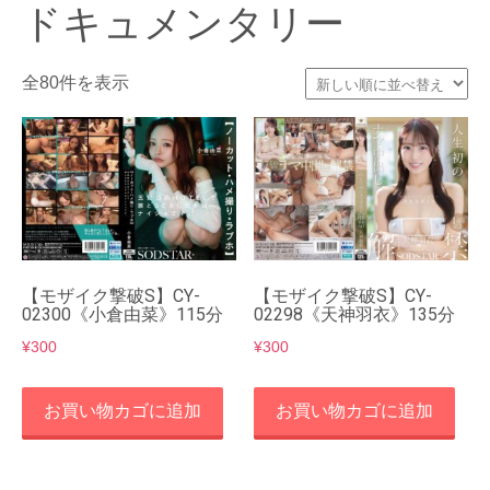
ドキュメンタリー
新
全80件を表示
し
い
順
【モザイク撃破S】CY-
【モザイク撃破S】CY-
02300《小倉由菜》115分
02298《天神羽衣》135分
¥
300
¥
300
お買い物カゴに追加
お買い物カゴに追加