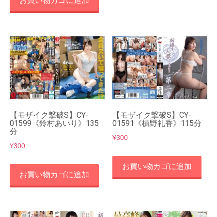
お買い物カゴに追加
【モザイク撃破S】CY-
【モザイク撃破S】CY-
01599《鈴村あいり》135
01591《槙野礼香》115分
分
¥
300
¥
300
お買い物カゴに追加
お買い物カゴに追加