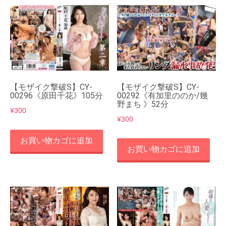
【モザイク撃破S】CY-
【モザイク撃破S】CY-
00296《原田千花》105分
00292《有加里ののか/幾
野まち 》52分
¥
300
¥
300
お買い物カゴに追加
お買い物カゴに追加